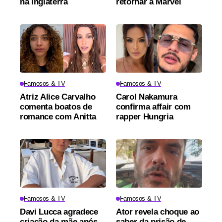
na Inglaterra
retornar à Marvel
Famosos & TV
Famosos & TV
Atriz Alice Carvalho
Carol Nakamura
comenta boatos de
confirma affair com
romance com Anitta
rapper Hungria
Famosos & TV
Famosos & TV
Davi Lucca agradece
Ator revela choque ao
criação da mãe após
saber da prisão de