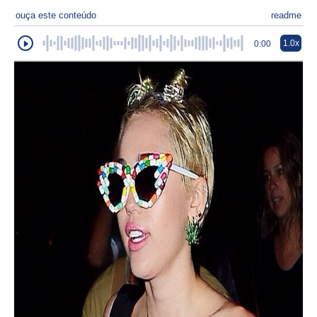
ouça este conteúdo
readme
1.0x
0:00