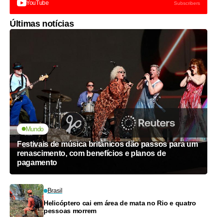
YouTube
Subscribers
Últimas notícias
Mundo
Festivais de música britânicos dão passos para um
renascimento, com benefícios e planos de
pagamento
Brasil
Helicóptero cai em área de mata no Rio e quatro
pessoas morrem