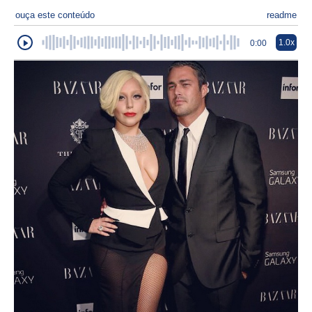
ouça este conteúdo
readme
1.0x
0:00