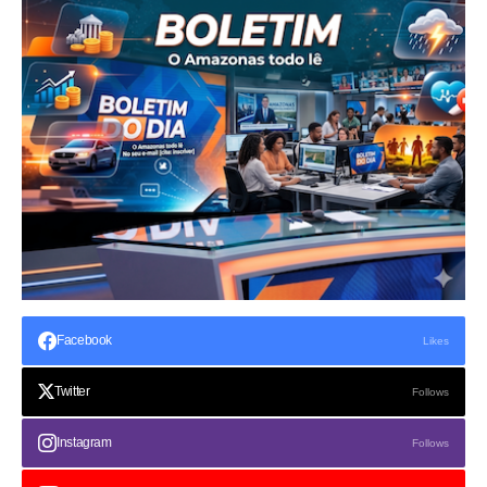
Facebook
Likes
Twitter
Follows
Instagram
Follows