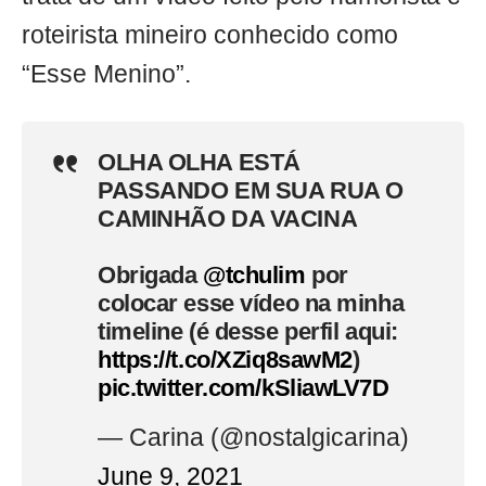
roteirista mineiro conhecido como
“Esse Menino”.
OLHA OLHA ESTÁ
PASSANDO EM SUA RUA O
CAMINHÃO DA VACINA
Obrigada
@tchulim
por
colocar esse vídeo na minha
timeline (é desse perfil aqui:
https://t.co/XZiq8sawM2
)
pic.twitter.com/kSliawLV7D
— Carina (@nostalgicarina)
June 9, 2021