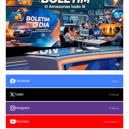
Facebook
Likes
Twitter
Follows
Instagram
Follows
YouTube
Subscribers