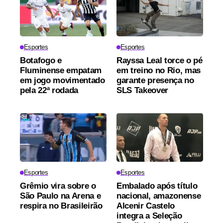
Esportes
Esportes
Botafogo e
Rayssa Leal torce o pé
Fluminense empatam
em treino no Rio, mas
em jogo movimentado
garante presença no
pela 22ª rodada
SLS Takeover
Esportes
Esportes
Grêmio vira sobre o
Embalado após título
São Paulo na Arena e
nacional, amazonense
respira no Brasileirão
Alcenir Castelo
integra a Seleção