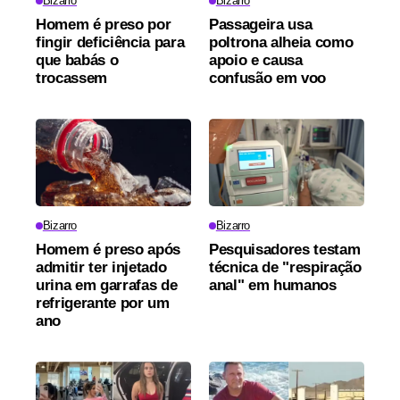
Bizarro
Bizarro
Homem é preso por
Passageira usa
fingir deficiência para
poltrona alheia como
que babás o
apoio e causa
trocassem
confusão em voo
Bizarro
Bizarro
Homem é preso após
Pesquisadores testam
admitir ter injetado
técnica de "respiração
urina em garrafas de
anal" em humanos
refrigerante por um
ano