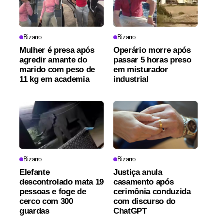
Bizarro
Bizarro
Mulher é presa após
Operário morre após
agredir amante do
passar 5 horas preso
marido com peso de
em misturador
11 kg em academia
industrial
Bizarro
Bizarro
Elefante
Justiça anula
descontrolado mata 19
casamento após
pessoas e foge de
cerimônia conduzida
cerco com 300
com discurso do
guardas
ChatGPT