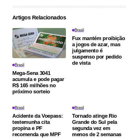
Artigos Relacionados
Brasil
Fux mantém proibição
a jogos de azar, mas
julgamento é
suspenso por pedido
de vista
Brasil
Mega-Sena 3041
acumula e pode pagar
R$ 165 milhões no
próximo sorteio
Brasil
Brasil
Acidente da Voepass:
Tornado atinge Rio
testemunha cita
Grande do Sul pela
propina e PF
segunda vez em
recomenda que MPF
menos de 2 semanas