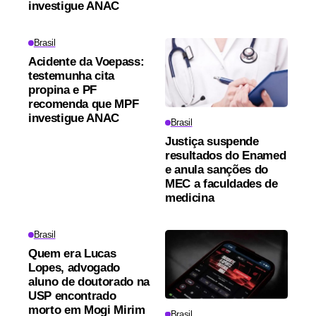
investigue ANAC
Brasil
Acidente da Voepass:
testemunha cita
propina e PF
recomenda que MPF
investigue ANAC
Brasil
Justiça suspende
resultados do Enamed
e anula sanções do
MEC a faculdades de
medicina
Brasil
Quem era Lucas
Lopes, advogado
aluno de doutorado na
USP encontrado
morto em Mogi Mirim
Brasil