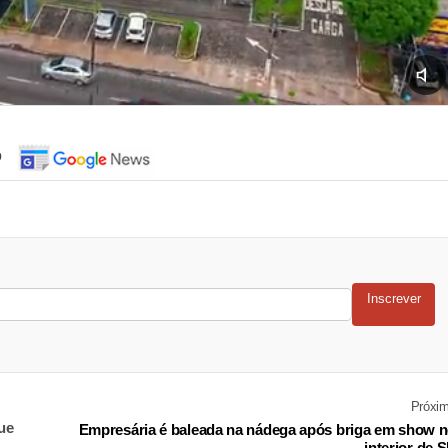
o
Inscrever
Próxi
ue
Empresária é baleada na nádega após briga em show 
interior de 