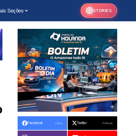
ais Seções
STORIES
o
Facebook
Twitter
Likes
Follows