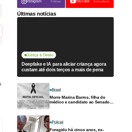
Instagram
YouTube
Follows
Subscribers
Últimas notícias
Justiça & Direito
Deepfake e IA para aliciar criança agora
custam até dois terços a mais de pena
s
Brasil
Morre Marina Barros, filha do
médico e candidato ao Senado
Antônio Barros
Policial
Foragido há cinco anos, ex-