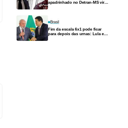
apadrinhado no Detran-MS vira
réu de novo — e é achado
fazendo frete
Brasil
Fim da escala 6x1 pode ficar
para depois das urnas: Lula e
Alcolumbre discutem adiamento