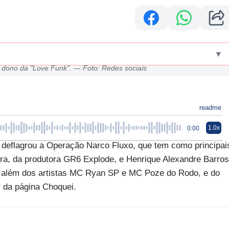
▾
ra, sócio da GR6 e Henrique Alexandre Barros Viana, conhecido como
, dono da "Love Funk". — Foto: Redes sociais
readme
1.0x
0:00
l deflagrou a Operação Narco Fluxo, que tem como principai
ira, da produtora GR6 Explode, e Henrique Alexandre Barros
, além dos artistas MC Ryan SP e MC Poze do Rodo, e do
or da página Choquei.