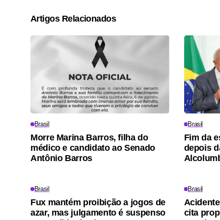
Artigos Relacionados
Brasil
Brasil
Morre Marina Barros, filha do
Fim da e
médico e candidato ao Senado
depois d
Antônio Barros
Alcolum
Brasil
Brasil
Fux mantém proibição a jogos de
Acidente
azar, mas julgamento é suspenso
cita pro