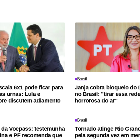
Brasil
scala 6x1 pode ficar para
Janja cobra bloqueio do 
as urnas: Lula e
no Brasil: "tirar essa red
bre discutem adiamento
horrorosa do ar"
Brasil
 da Voepass: testemunha
Tornado atinge Rio Gran
pina e PF recomenda que
pela segunda vez em me