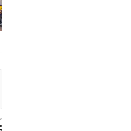
ma
no
SP