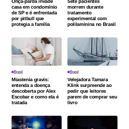
Onça-parda invade
Sete pacientes
casa em condomínio
morrem durante
de SP e é enfrentada
tratamento
por pitbull que
experimental com
protegia a família
polilaminina no Brasil
Brasil
Brasil
Miastenia gravis:
Velejadora Tamara
entenda a doença
Klink surpreende ao
descoberta por Alex
pedir que leitores
Escobar e como ela é
parem de comprar seu
tratada
livro