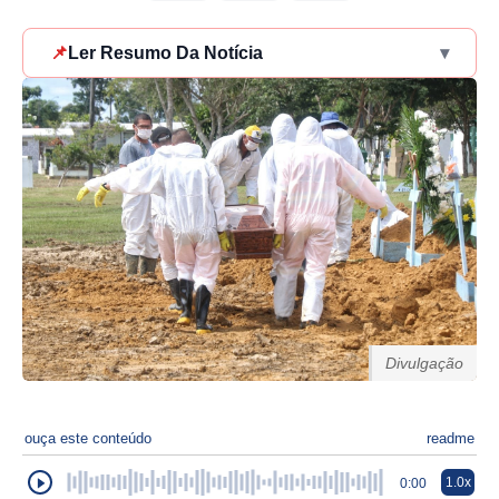
📌
Ler Resumo Da Notícia
▾
Divulgação
ouça este conteúdo
readme
1.0x
0:00