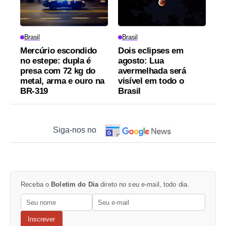
Brasil
Brasil
Mercúrio escondido
Dois eclipses em
no estepe: dupla é
agosto: Lua
presa com 72 kg do
avermelhada será
metal, arma e ouro na
visível em todo o
BR-319
Brasil
Siga-nos no
Receba o
Boletim do Dia
direto no seu e-mail, todo dia.
Inscrever