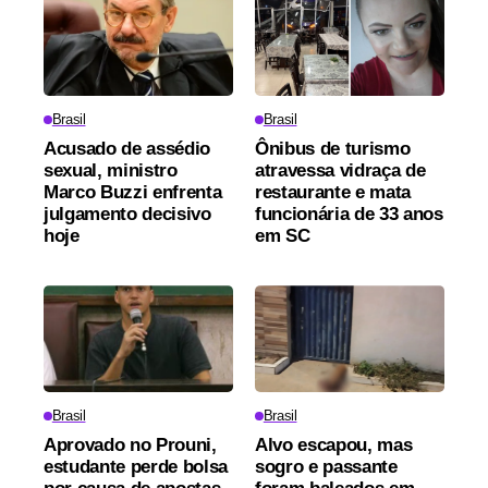
Brasil
Brasil
Acusado de assédio
Ônibus de turismo
sexual, ministro
atravessa vidraça de
Marco Buzzi enfrenta
restaurante e mata
julgamento decisivo
funcionária de 33 anos
hoje
em SC
Brasil
Brasil
Aprovado no Prouni,
Alvo escapou, mas
estudante perde bolsa
sogro e passante