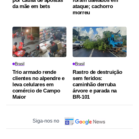
por causa de apostas
foram baleados em
da mãe em bets
ataque; cachorro
morreu
Brasil
Brasil
Trio armado rende
Rastro de destruição
clientes no alpendre e
sem feridos:
leva celulares em
caminhão derruba
comércio de Campo
árvore e parada na
Maior
BR-101
Siga-nos no