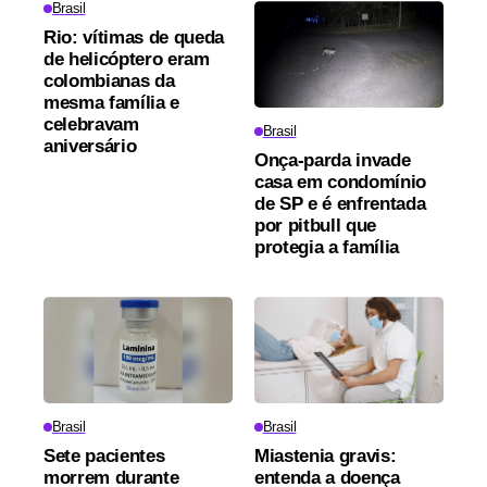
Brasil
Rio: vítimas de queda
de helicóptero eram
colombianas da
mesma família e
celebravam
Brasil
aniversário
Onça-parda invade
casa em condomínio
de SP e é enfrentada
por pitbull que
protegia a família
Brasil
Brasil
Sete pacientes
Miastenia gravis:
morrem durante
entenda a doença