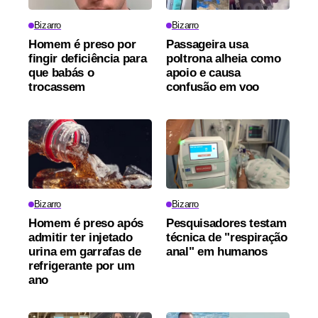
Bizarro
Bizarro
Homem é preso por
Passageira usa
fingir deficiência para
poltrona alheia como
que babás o
apoio e causa
trocassem
confusão em voo
Bizarro
Bizarro
Homem é preso após
Pesquisadores testam
admitir ter injetado
técnica de "respiração
urina em garrafas de
anal" em humanos
refrigerante por um
ano