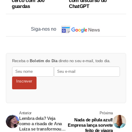
cerco com 300
com discurso do
guardas
ChatGPT
Siga-nos no
Receba o
Boletim do Dia
direto no seu e-mail, todo dia.
Inscrever
Anterior
Próxima
Lembra dela? Veja
Nada de pílula azul!
como a risada de Ana
Empresa lança sorvete
Luiza se transformou
feito de viagra