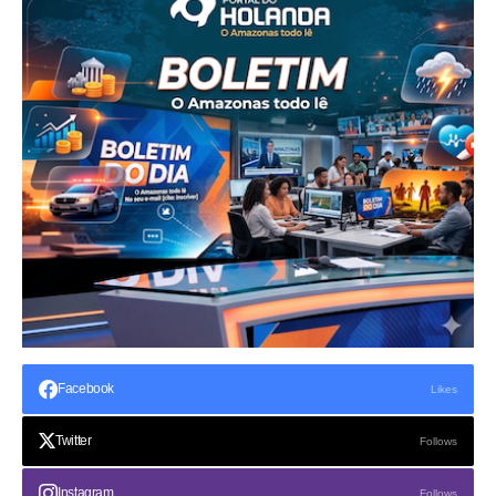
Facebook
Likes
Twitter
Follows
Instagram
Follows