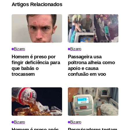
Artigos Relacionados
Bizarro
Bizarro
Homem é preso por
Passageira usa
fingir deficiência para
poltrona alheia como
que babás o
apoio e causa
trocassem
confusão em voo
Bizarro
Bizarro
Homem é preso após
Pesquisadores testam