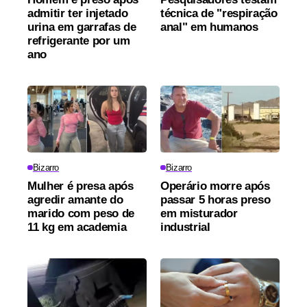
admitir ter injetado
técnica de "respiração
urina em garrafas de
anal" em humanos
refrigerante por um
ano
Bizarro
Bizarro
Mulher é presa após
Operário morre após
agredir amante do
passar 5 horas preso
marido com peso de
em misturador
11 kg em academia
industrial