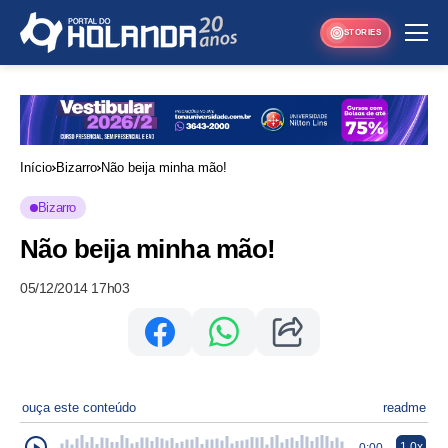
STORIES
Início
Bizarro
Não beija minha mão!
Bizarro
Não beija minha mão!
05/12/2014 17h03
ouça este conteúdo
readme
1.0x