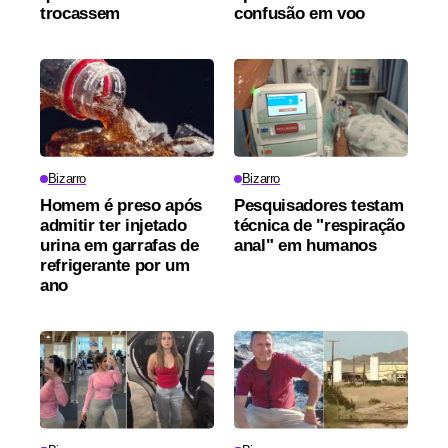
trocassem
confusão em voo
Bizarro
Bizarro
Homem é preso após
Pesquisadores testam
admitir ter injetado
técnica de "respiração
urina em garrafas de
anal" em humanos
refrigerante por um
ano