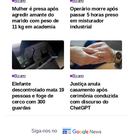
Bizarro
Bizarro
Mulher é presa após
Operário morre após
agredir amante do
passar 5 horas preso
marido com peso de
em misturador
11 kg em academia
industrial
Bizarro
Bizarro
Elefante
Justiça anula
descontrolado mata 19
casamento após
pessoas e foge de
cerimônia conduzida
cerco com 300
com discurso do
guardas
ChatGPT
Siga-nos no