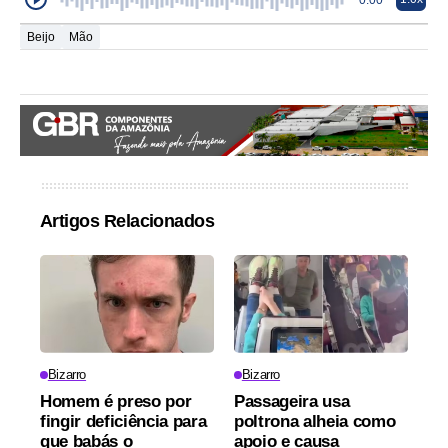
0:00
Beijo
Mão
Artigos Relacionados
Bizarro
Bizarro
Homem é preso por
Passageira usa
fingir deficiência para
poltrona alheia como
que babás o
apoio e causa