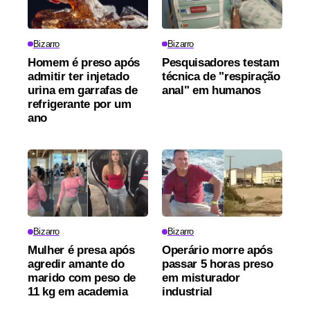
Bizarro
Bizarro
Homem é preso após
Pesquisadores testam
admitir ter injetado
técnica de "respiração
urina em garrafas de
anal" em humanos
refrigerante por um
ano
Bizarro
Bizarro
Mulher é presa após
Operário morre após
agredir amante do
passar 5 horas preso
marido com peso de
em misturador
11 kg em academia
industrial