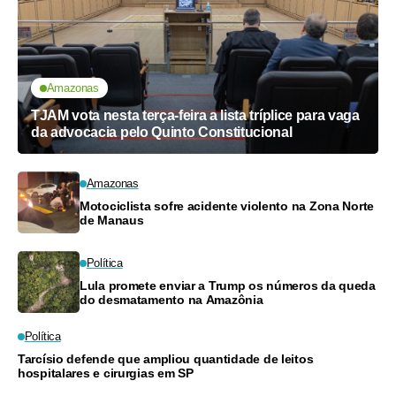
Amazonas
TJAM vota nesta terça-feira a lista tríplice para vaga
da advocacia pelo Quinto Constitucional
Amazonas
Motociclista sofre acidente violento na Zona Norte
de Manaus
Política
Lula promete enviar a Trump os números da queda
do desmatamento na Amazônia
Política
Tarcísio defende que ampliou quantidade de leitos
hospitalares e cirurgias em SP