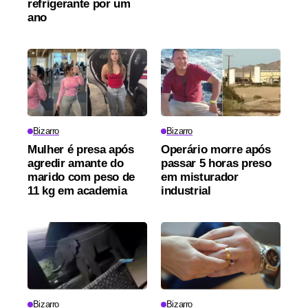
refrigerante por um
ano
Bizarro
Bizarro
Mulher é presa após
Operário morre após
agredir amante do
passar 5 horas preso
marido com peso de
em misturador
11 kg em academia
industrial
Bizarro
Bizarro