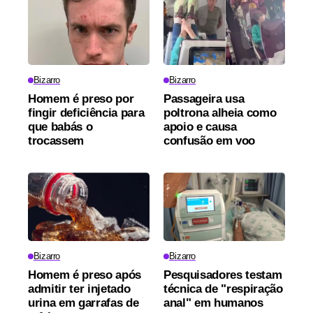
Bizarro
Bizarro
Homem é preso por
Passageira usa
fingir deficiência para
poltrona alheia como
que babás o
apoio e causa
trocassem
confusão em voo
Bizarro
Bizarro
Homem é preso após
Pesquisadores testam
admitir ter injetado
técnica de "respiração
urina em garrafas de
anal" em humanos