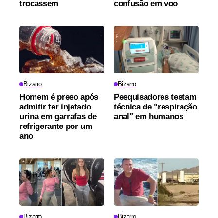
trocassem
confusão em voo
Bizarro
Bizarro
Homem é preso após
Pesquisadores testam
admitir ter injetado
técnica de "respiração
urina em garrafas de
anal" em humanos
refrigerante por um
ano
Bizarro
Bizarro