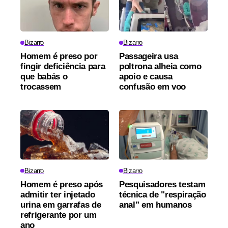
Bizarro
Bizarro
Homem é preso por
Passageira usa
fingir deficiência para
poltrona alheia como
que babás o
apoio e causa
trocassem
confusão em voo
Bizarro
Bizarro
Homem é preso após
Pesquisadores testam
admitir ter injetado
técnica de "respiração
urina em garrafas de
anal" em humanos
refrigerante por um
ano