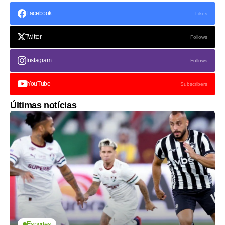
Facebook
Likes
Twitter
Follows
Instagram
Follows
YouTube
Subscribers
Últimas notícias
Esportes