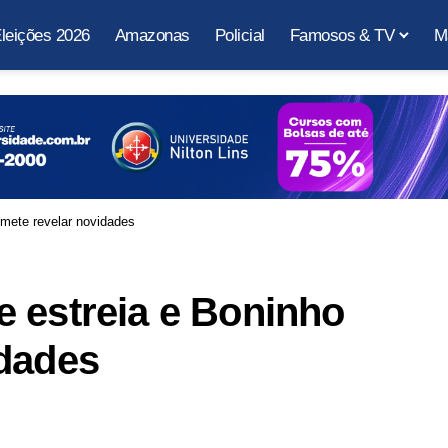
leições 2026
Amazonas
Policial
Famosos & TV
M
mete revelar novidades
 estreia e Boninho
idades