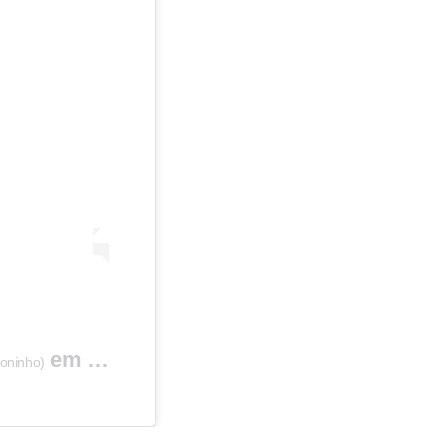
em
oninho)
4 de Jan, 2020 às 7:46 PST