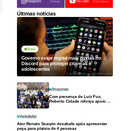
Instagram
YouTube
Follows
Subscribers
Últimas notícias
Brasil
Governo exige regras mais rígidas no
Discord para proteger crianças e
adolescentes
Amazonas
Com presença de Luiz Fux,
Roberto Cidade reforça apoio a
projeto social de jiu-jitsu no
Ouro Verde
Variedades
Ator Renato Scarpin desabafa após apresentar
peça para plateia de 4 pessoas