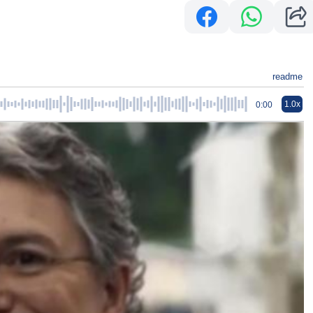
readme
1.0x
0:00