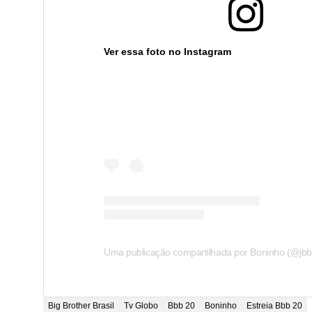
Ver essa foto no Instagram
Uma publicação compartilhada por Boninho (@jbb
Big Brother Brasil
Tv Globo
Bbb 20
Boninho
Estreia Bbb 20