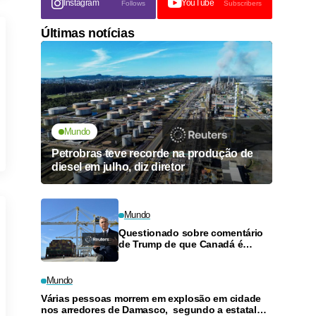
Instagram
YouTube
Follows
Subscribers
Últimas notícias
Mundo
Petrobras teve recorde na produção de
diesel em julho, diz diretor
Mundo
Questionado sobre comentário
de Trump de que Canadá é
"desagradável", Carney diz
defender trabalhadores
Mundo
Várias pessoas morrem em explosão em cidade
nos arredores de Damasco, segundo a estatal