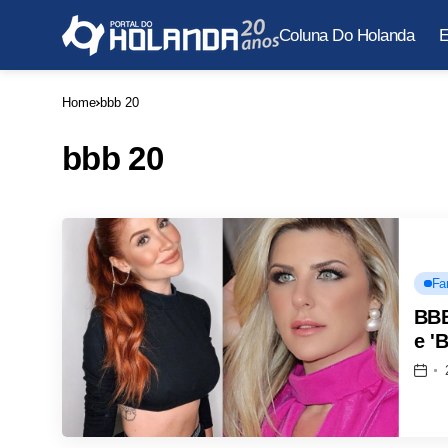
Coluna Do Holanda
E
Home
bbb 20
bbb 20
Fa
BBB
e '