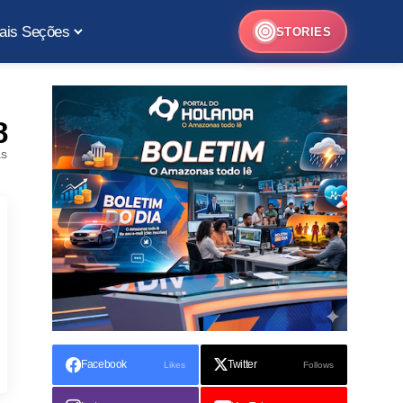
ais Seções
STORIES
8
as
Facebook
Twitter
Likes
Follows