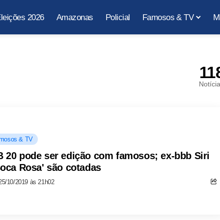
leições 2026
Amazonas
Policial
Famosos & TV
M
11
Notíci
mosos & TV
 20 pode ser edição com famosos; ex-bbb Siri
Boca Rosa' são cotadas
25/10/2019 às 21h02