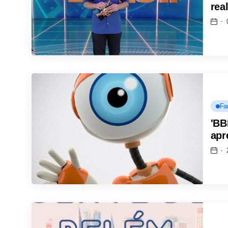
rea
Fa
'BB
apr