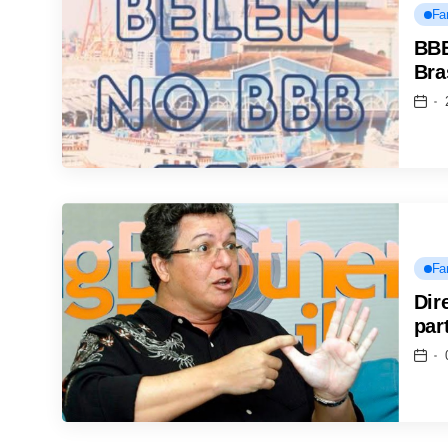
Fa
BBB
Bra
Fa
Dir
par