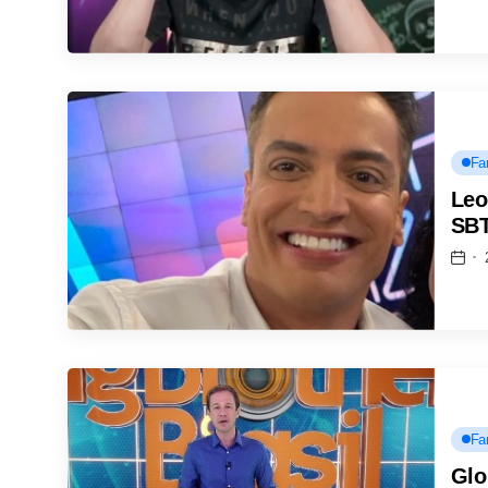
Fa
Leo
SB
Fa
Glo