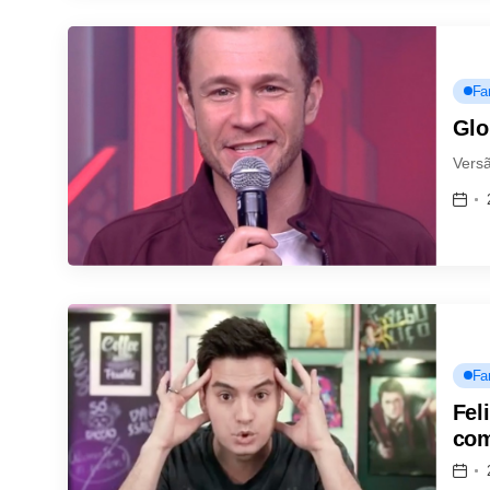
Fa
Glo
Versã
Fa
Fel
com