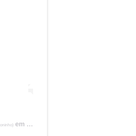
em
oninho)
6 de Jan, 2020 às 1:20 PST