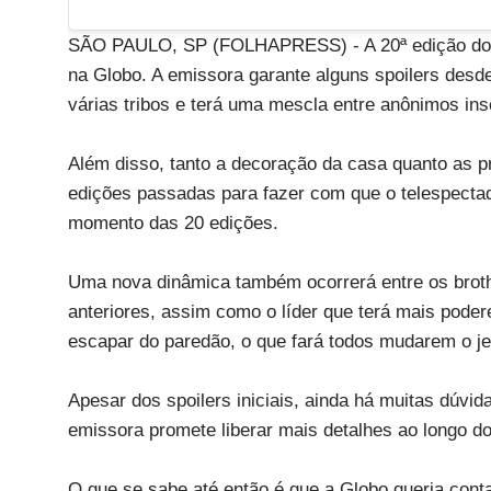
SÃO PAULO, SP (FOLHAPRESS) - A 20ª edição do B
na Globo. A emissora garante alguns spoilers desd
várias tribos e terá uma mescla entre anônimos in
Além disso, tanto a decoração da casa quanto as p
edições passadas para fazer com que o telespectad
momento das 20 edições.
Uma nova dinâmica também ocorrerá entre os broth
anteriores, assim como o líder que terá mais poder
escapar do paredão, o que fará todos mudarem o 
Apesar dos spoilers iniciais, ainda há muitas dúvid
emissora promete liberar mais detalhes ao longo d
O que se sabe até então é que a Globo queria conta