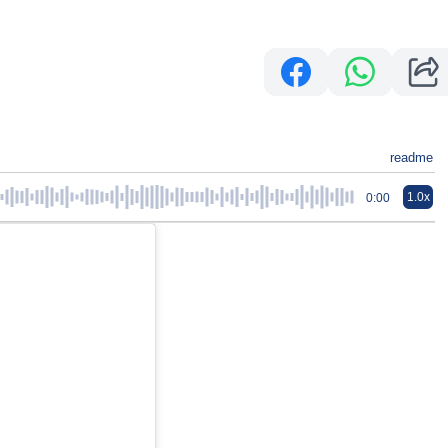
readme
1.0x
0:00