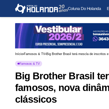
Coluna Do Holanda
E
Início
Famosos & TV
Big Brother Brasil terá mescla de inscritos 
Famosos & TV
Big Brother Brasil te
famosos, nova dinâmi
clássicos