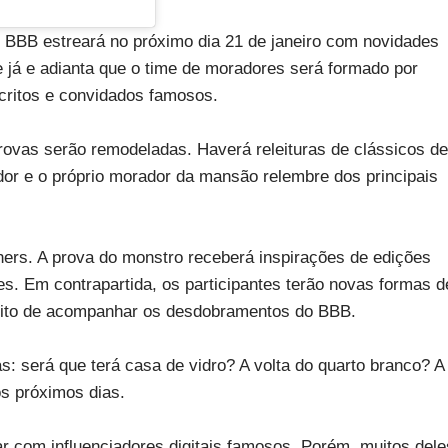
BB estreará no próximo dia 21 de janeiro com novidades
e já e adianta que o time de moradores será formado por
scritos e convidados famosos.
rovas serão remodeladas. Haverá releituras de clássicos de
or e o próprio morador da mansão relembre dos principais
ers. A prova do monstro receberá inspirações de edições
es. Em contrapartida, os participantes terão novas formas d
jeito de acompanhar os desdobramentos do BBB.
as: será que terá casa de vidro? A volta do quarto branco? A
os próximos dias.
r com influenciadores digitais famosos. Porém, muitos dele