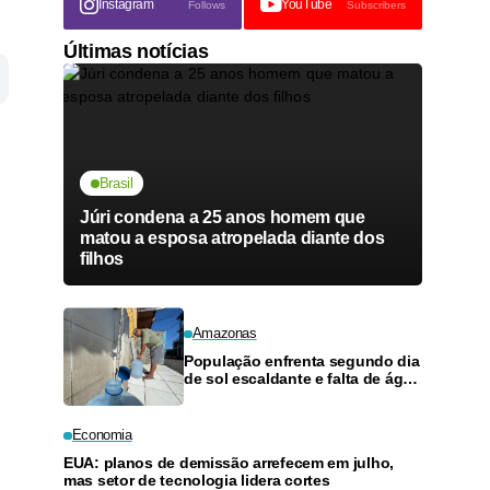
Instagram
YouTube
Follows
Subscribers
Últimas notícias
Brasil
Júri condena a 25 anos homem que
matou a esposa atropelada diante dos
filhos
Amazonas
População enfrenta segundo dia
de sol escaldante e falta de água
em Manaus
Economia
EUA: planos de demissão arrefecem em julho,
mas setor de tecnologia lidera cortes