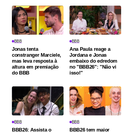
BBB
BBB
Jonas tenta
Ana Paula reage a
constranger Marciele,
Jordana e Jonas
mas leva resposta à
embaixo do edredom
altura em premiação
no "BBB26": "Não vi
do BBB
isso!"
BBB
BBB
BBB26: Assista o
BBB26 tem maior