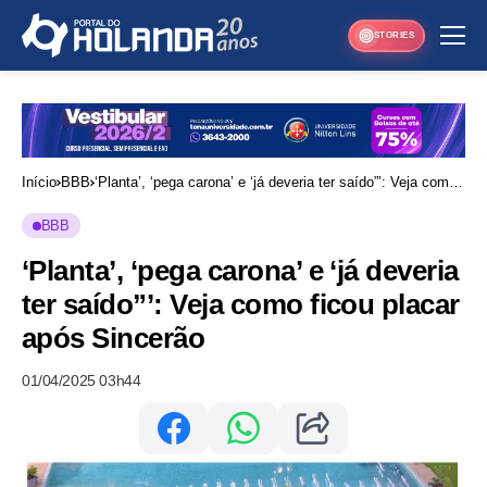
STORIES
Início
BBB
‘Planta’, ‘pega carona’ e ‘já deveria ter saído”’: Veja como
ficou placar após Sincerão
BBB
‘Planta’, ‘pega carona’ e ‘já deveria
ter saído”’: Veja como ficou placar
após Sincerão
01/04/2025 03h44