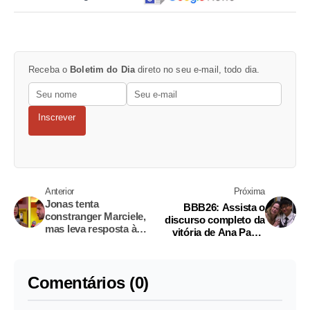
Receba o
Boletim do Dia
direto no seu e-mail, todo dia.
Inscrever
Anterior
Próxima
Jonas tenta
BBB26: Assista o
constranger Marciele,
discurso completo da
mas leva resposta à
vitória de Ana Paula
altura em premiação do
Renault
BBB
Comentários (0)