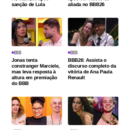
sanção de Lula
aliada no BBB26
BBB
BBB
Jonas tenta
BBB26: Assista o
constranger Marciele,
discurso completo da
mas leva resposta à
vitória de Ana Paula
altura em premiação
Renault
do BBB