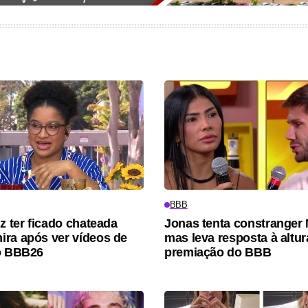
BBB
z ter ficado chateada
Jonas tenta constranger 
ra após ver vídeos de
mas leva resposta à altu
o BBB26
premiação do BBB