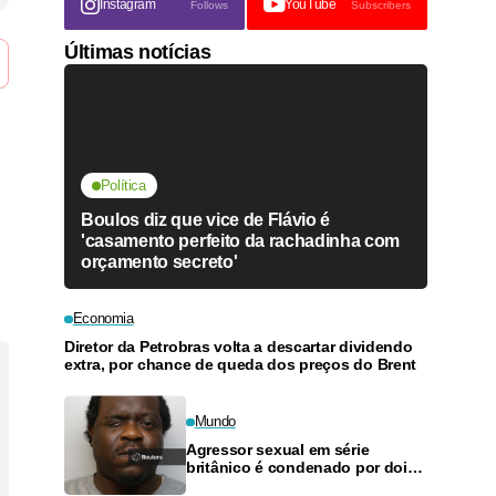
Instagram
YouTube
Follows
Subscribers
Últimas notícias
Política
Boulos diz que vice de Flávio é
'casamento perfeito da rachadinha com
orçamento secreto'
Economia
Diretor da Petrobras volta a descartar dividendo
extra, por chance de queda dos preços do Brent
Mundo
Agressor sexual em série
britânico é condenado por dois
assassinatos; caso levanta