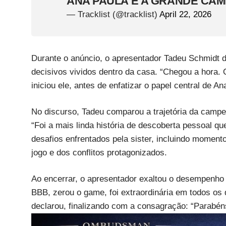
ANA PAULA É A GRANDE CA
— Tracklist (@tracklist)
April 22, 2026
Durante o anúncio, o apresentador Tadeu Schmidt 
decisivos vividos dentro da casa. “Chegou a hora
iniciou ele, antes de enfatizar o papel central de A
No discurso, Tadeu comparou a trajetória da campeã
“Foi a mais linda história de descoberta pessoal q
desafios enfrentados pela sister, incluindo moment
jogo e dos conflitos protagonizados.
Ao encerrar, o apresentador exaltou o desempenho da
BBB, zerou o game, foi extraordinária em todos os q
declarou, finalizando com a consagração: “Parabén