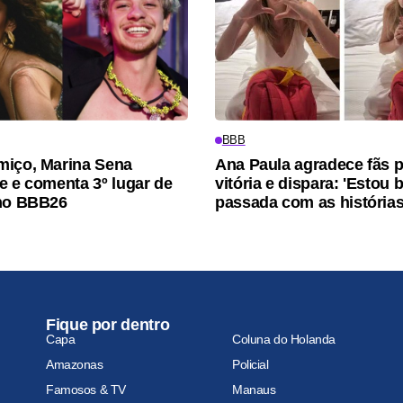
BBB
iço, Marina Sena
Ana Paula agradece fãs p
e e comenta 3º lugar de
vitória e dispara: 'Estou
 no BBB26
passada com as histórias
Fique por dentro
Capa
Coluna do Holanda
Amazonas
Policial
Famosos & TV
Manaus