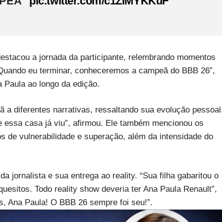
MPEÃ”
pic.twitter.com/c1ZIMYKKuF
destacou a jornada da participante, relembrando momentos
. Quando eu terminar, conheceremos a campeã do BBB 26”,
na Paula ao longo da edição.
 a diferentes narrativas, ressaltando sua evolução pessoal
ue essa casa já viu”, afirmou. Ele também mencionou os
os de vulnerabilidade e superação, além da intensidade do
 jornalista e sua entrega ao reality. “Sua filha gabaritou o
uesitos. Todo reality show deveria ter Ana Paula Renault”,
s, Ana Paula! O BBB 26 sempre foi seu!”.