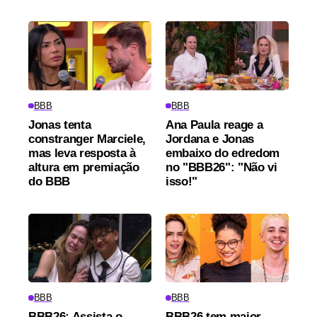
BBB
BBB
Jonas tenta
Ana Paula reage a
constranger Marciele,
Jordana e Jonas
mas leva resposta à
embaixo do edredom
altura em premiação
no "BBB26": "Não vi
do BBB
isso!"
BBB
BBB
BBB26: Assista o
BBB26 tem maior