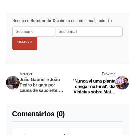
Receba o
Boletim do Dia
direto no seu e-mail, todo dia.
Inscrever
Anterior
Próxima
João Gabriel e João
'Nunca vi uma planta
Pedro brigam por
chegar na Final', diz
causa de sabonete:
Vinícius sobre Maike
“passou no c*”
no BBB25
Comentários (0)