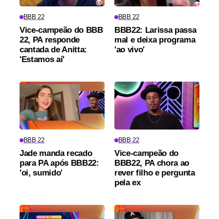
BBB 22
BBB 22
Vice-campeão do BBB
BBB22: Larissa passa
22, PA responde
mal e deixa programa
cantada de Anitta:
'ao vivo'
'Estamos aí'
BBB 22
BBB 22
Jade manda recado
Vice-campeão do
para PA após BBB22:
BBB22, PA chora ao
'oi, sumido'
rever filho e pergunta
pela ex