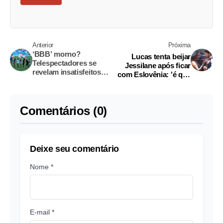
Anterior
Próxima
‘BBB’ morno?
Lucas tenta beijar
Telespectadores se
Jessilane após ficar
revelam insatisfeitos
com Eslovênia: 'é que
com desenrolar do
sou emocionado'
programa
Comentários (0)
Deixe seu comentário
Nome *
E-mail *