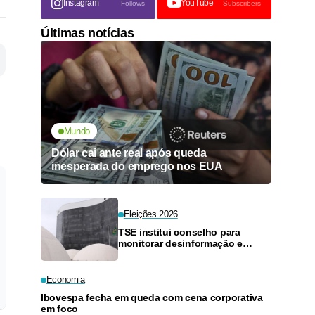
Instagram
YouTube
Follows
Subscribers
Últimas notícias
Mundo
Dólar cai ante real após queda
inesperada do emprego nos EUA
Eleições 2026
TSE institui conselho para
monitorar desinformação e
inteligência artificial
Economia
Ibovespa fecha em queda com cena corporativa
em foco