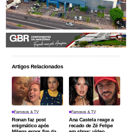
Artigos Relacionados
Famosos & TV
Famosos & TV
Ronan faz post
Ana Castela reage a
enigmático após
recado de Zé Felipe
Milena expor fim da
em show; vídeo