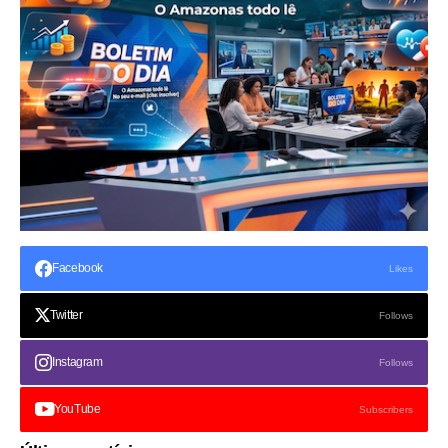
Facebook
Likes
Twitter
Follows
Instagram
Follows
YouTube
Subscribers