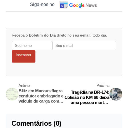
Siga-nos no
Receba o
Boletim do Dia
direto no seu e-mail, todo dia.
Inscrever
Anterior
Próxima
Blitz em Manaus flagra
Tragédia na BR-174:
condutor embriagado e
Colisão no KM 68 deixa
veículo de carga com
uma pessoa morta e
tacógrafo violado
feridos neste sábado
Comentários (0)