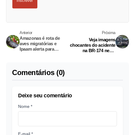
Inscrever
Anterior
Próxima
Amazonas é rota de
Veja imagens
aves migratórias e
chocantes do acidente
Ipaam alerta para
na BR-174 neste
preservação das
sábado
espécies
Comentários (0)
Deixe seu comentário
Nome *
E-mail *