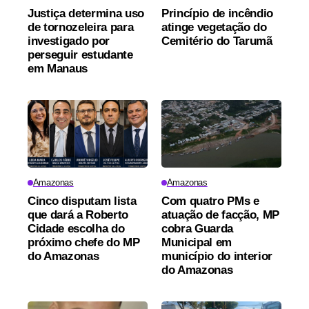
Justiça determina uso
Princípio de incêndio
de tornozeleira para
atinge vegetação do
investigado por
Cemitério do Tarumã
perseguir estudante
em Manaus
Amazonas
Amazonas
Cinco disputam lista
Com quatro PMs e
que dará a Roberto
atuação de facção, MP
Cidade escolha do
cobra Guarda
próximo chefe do MP
Municipal em
do Amazonas
município do interior
do Amazonas