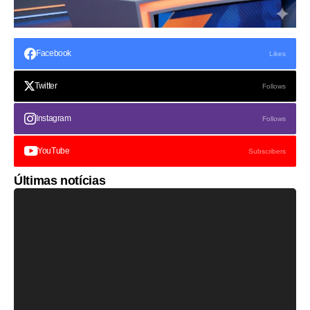
Facebook
Likes
Twitter
Follows
Instagram
Follows
YouTube
Subscribers
Últimas notícias