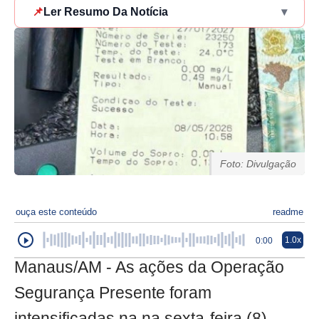
📌
Ler Resumo Da Notícia
▾
Foto: Divulgação
ouça este conteúdo
readme
1.0x
0:00
Manaus/AM - As ações da Operação
Segurança Presente foram
intensificadas na na sexta-feira (8),