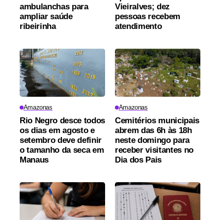
ambulanchas para
Vieiralves; dez
ampliar saúde
pessoas recebem
ribeirinha
atendimento
Amazonas
Amazonas
Rio Negro desce todos
Cemitérios municipais
os dias em agosto e
abrem das 6h às 18h
setembro deve definir
neste domingo para
o tamanho da seca em
receber visitantes no
Manaus
Dia dos Pais