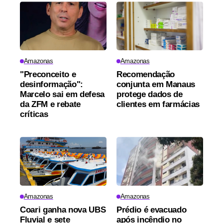
Amazonas
Amazonas
"Preconceito e
Recomendação
desinformação":
conjunta em Manaus
Marcelo sai em defesa
protege dados de
da ZFM e rebate
clientes em farmácias
críticas
Amazonas
Amazonas
Coari ganha nova UBS
Prédio é evacuado
Fluvial e sete
após incêndio no