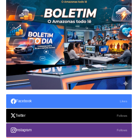
Facebook
Likes
Twitter
Follows
Instagram
Follows