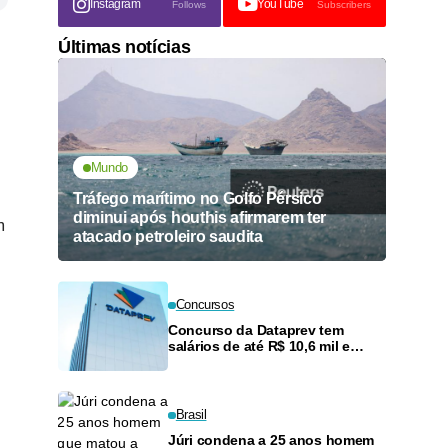
Instagram
YouTube
Follows
Subscribers
Últimas notícias
Mundo
Tráfego marítimo no Golfo Pérsico
diminui após houthis afirmarem ter
m
atacado petroleiro saudita
Concursos
Concurso da Dataprev tem
salários de até R$ 10,6 mil e
inscrições encerram hoje
Brasil
Júri condena a 25 anos homem