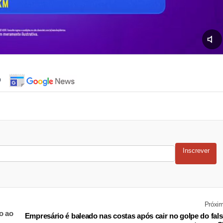
o
Inscrever
Próxi
o ao
Empresário é baleado nas costas após cair no golpe do fal