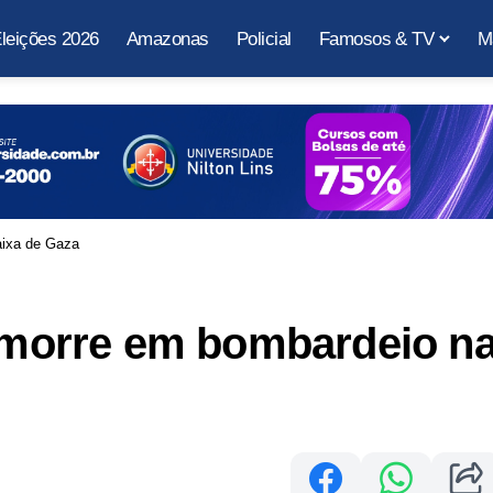
leições 2026
Amazonas
Policial
Famosos & TV
M
Faixa de Gaza
o morre em bombardeio n