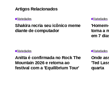
Artigos Relacionados
Variedades
Variedades
Shakira recria seu icônico meme
'Homem-
diante de computador
torna a m
em 7 dia
Variedades
Variedades
Anitta é confirmada no Rock The
Onde ass
Mountain 2026 e retorna ao
'Ted Lass
festival com a 'Equilibrium Tour'
quarta