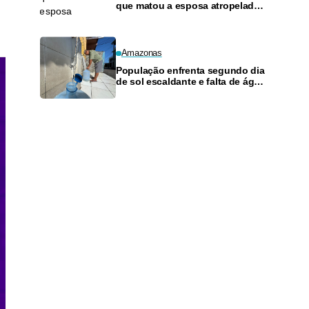
que matou a esposa atropelada
diante dos filhos
,
Amazonas
População enfrenta segundo dia
de sol escaldante e falta de água
em Manaus