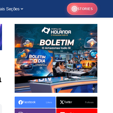
ais Seções
STORIES
a
Facebook
Twitter
Likes
Follows