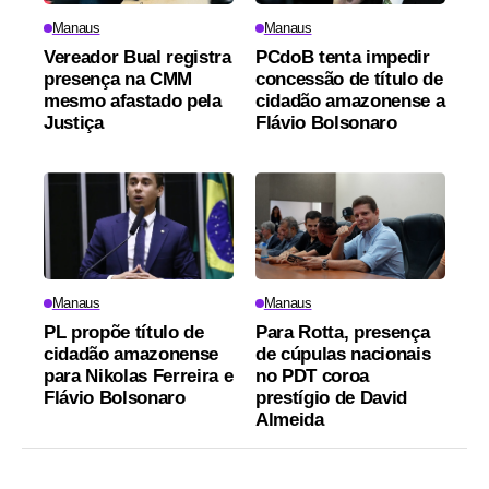
Manaus
Manaus
Vereador Bual registra
PCdoB tenta impedir
presença na CMM
concessão de título de
mesmo afastado pela
cidadão amazonense a
Justiça
Flávio Bolsonaro
Manaus
Manaus
PL propõe título de
Para Rotta, presença
cidadão amazonense
de cúpulas nacionais
para Nikolas Ferreira e
no PDT coroa
Flávio Bolsonaro
prestígio de David
Almeida