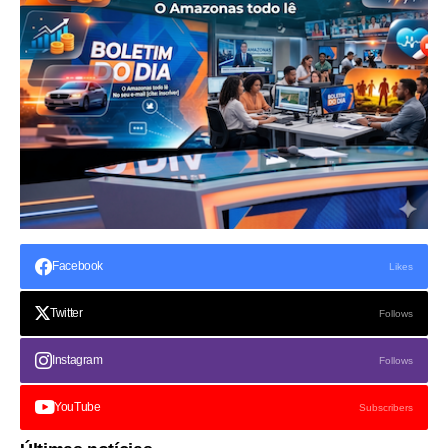
Facebook
Likes
Twitter
Follows
Instagram
Follows
YouTube
Subscribers