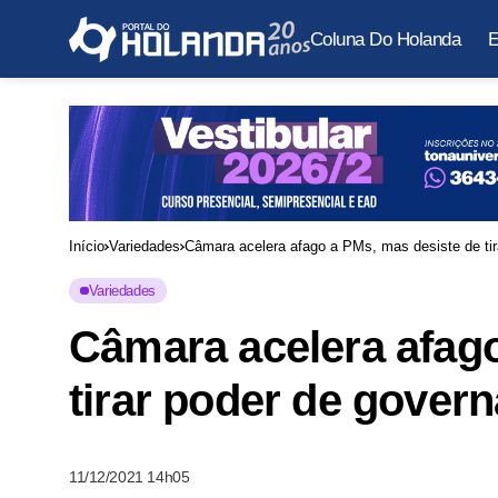
Coluna Do Holanda
E
Início
Variedades
Câmara acelera afago a PMs, mas desiste de tir
Variedades
Câmara acelera afago
tirar poder de gover
11/12/2021 14h05