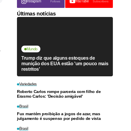
Instagram
YouTube
Follows
Subscribers
Últimas notícias
Mundo
e
Trump diz que alguns estoques de
munição dos EUA estão 'um pouco mais
restritos'
Variedades
Roberto Carlos rompe parceria com filho de
Erasmo Carlos: 'Decisão amigável'
Brasil
Fux mantém proibição a jogos de azar, mas
julgamento é suspenso por pedido de vista
Brasil