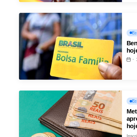
Ec
Ben
hoj
Ec
Met
apr
hoj
Inscr