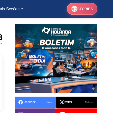
ais Seções
STORIES
8
as
Facebook
Twitter
Likes
Follows