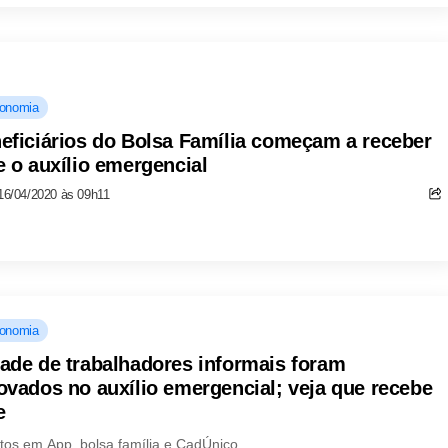
onomia
eficiários do Bolsa Família começam a receber
e o auxílio emergencial
16/04/2020 às 09h11
onomia
ade de trabalhadores informais foram
ovados no auxílio emergencial; veja que recebe
e
itos em App, bolsa família e CadÚnico