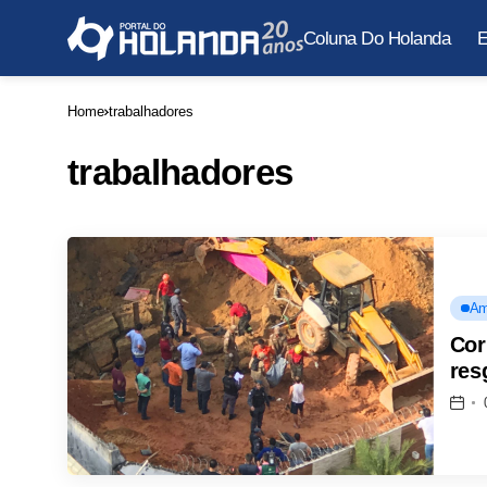
Coluna Do Holanda
E
Home
trabalhadores
trabalhadores
Am
Cor
res