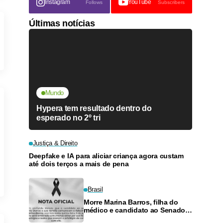
Instagram
YouTube
Follows
Subscribers
Últimas notícias
Mundo
Hypera tem resultado dentro do
esperado no 2º tri
Justiça & Direito
Deepfake e IA para aliciar criança agora custam
até dois terços a mais de pena
Brasil
Morre Marina Barros, filha do
médico e candidato ao Senado
Antônio Barros