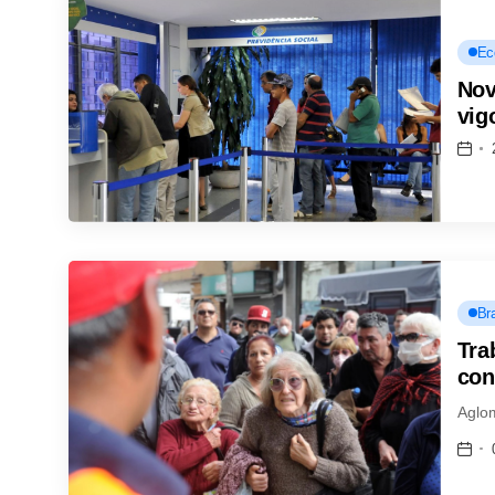
Ec
Nov
vig
Bra
Tra
con
Aglo