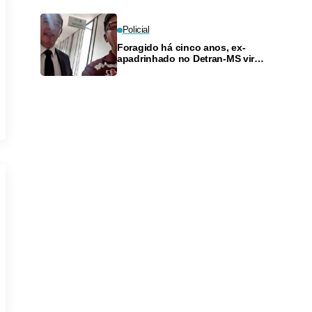
Policial
Foragido há cinco anos, ex-
apadrinhado no Detran-MS vira
réu de novo — e é achado
fazendo frete