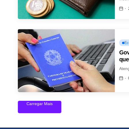
Ec
Gov
que
Aten
Carregar Mais