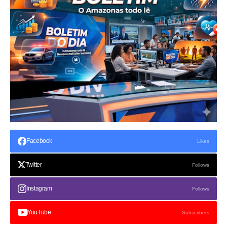
Facebook
Likes
Twitter
Follows
Instagram
Follows
YouTube
Subscribers