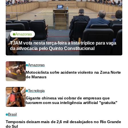
Amazonas
TJAM vota nesta terça-feira a lista tríplice para vaga
da advocacia pelo Quinto Constitucional
Amazonas
Motociclista sofre acidente violento na Zona Norte
de Manaus
Tecnologia
Gigante chinesa vai cobrar de empresas que
lucrarem com sua inteligência artificial "gratuita"
Brasil
Temporais deixam mais de 2,6 mil desalojados no Rio Grande
do Sul