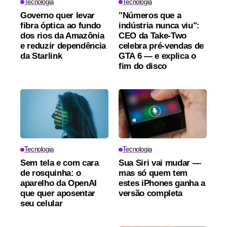
Tecnologia
Tecnologia
Governo quer levar
"Números que a
fibra óptica ao fundo
indústria nunca viu":
dos rios da Amazônia
CEO da Take-Two
e reduzir dependência
celebra pré-vendas de
da Starlink
GTA 6 — e explica o
fim do disco
Tecnologia
Tecnologia
Sem tela e com cara
Sua Siri vai mudar —
de rosquinha: o
mas só quem tem
aparelho da OpenAI
estes iPhones ganha a
que quer aposentar
versão completa
seu celular