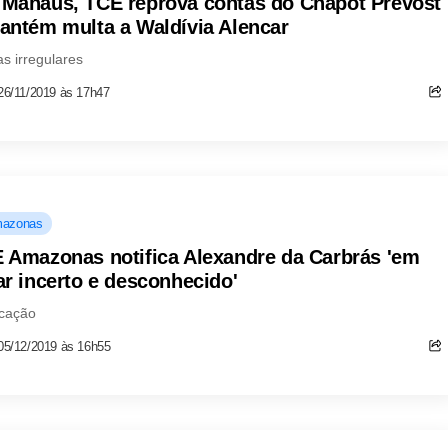
Manaus, TCE reprova contas do Chapôt Prevost
antém multa a Waldívia Alencar
s irregulares
26/11/2019 às 17h47
azonas
 Amazonas notifica Alexandre da Carbrás 'em
ar incerto e desconhecido'
icação
05/12/2019 às 16h55