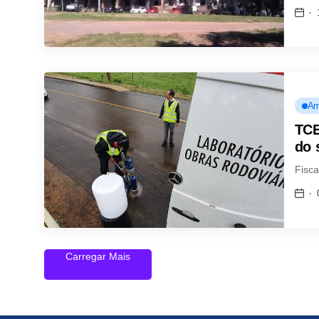
Am
TCE
do 
Fisca
Carregar Mais