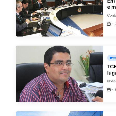
Em 
e m
Conta
Am
TCE
lug
Notif