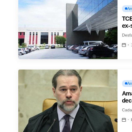
Am
TCE
ex-
Desf
Am
Ama
dec
Cada