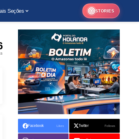
ais Seções
STORIES
6
as
Facebook
Twitter
Likes
Follows