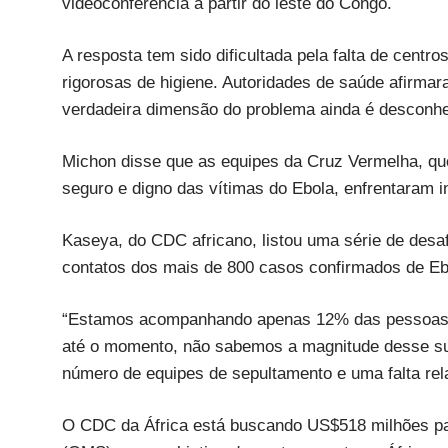
videoconferência a partir do leste do Congo.
A resposta tem sido dificultada pela falta de centr
rigorosas de higiene. Autoridades de saúde afirma
verdadeira dimensão do problema ainda é desconhe
Michon disse que as equipes da Cruz Vermelha, qu
seguro e digno das vítimas do Ebola, enfrentaram i
Kaseya, do CDC africano, listou uma série de desafi
contatos dos mais de 800 casos confirmados de Eb
“Estamos acompanhando apenas 12% das pessoas. E
até o momento, não sabemos a magnitude desse su
número de equipes de sepultamento e uma falta rel
O CDC da África está buscando US$518 milhões pa