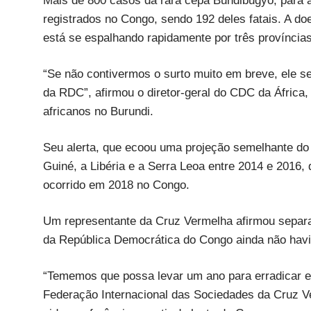
Mais de 800 casos da rara cepa Bundibugyo, para 
registrados no Congo, sendo 192 deles fatais. A do
está se espalhando rapidamente por três província
“Se não contivermos o surto muito em breve, ele se
da RDC”, afirmou o diretor-geral do CDC da África
africanos no Burundi.
Seu alerta, que ecoou uma projeção semelhante do 
Guiné, a Libéria e a Serra Leoa entre 2014 e 2016,
ocorrido em 2018 no Congo.
Um representante da Cruz Vermelha afirmou separad
da República Democrática do Congo ainda não havia
“Tememos que possa levar um ano para erradicar e
Federação Internacional das Sociedades da Cruz V