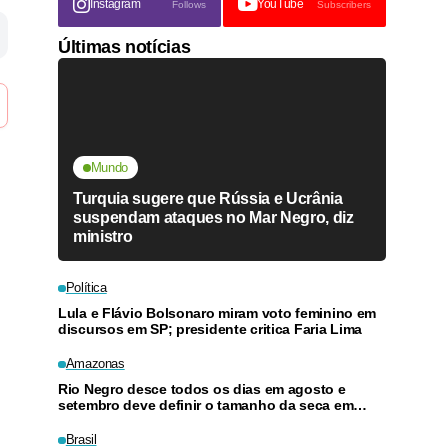
Instagram
YouTube
Follows
Subscribers
Últimas notícias
Mundo
Turquia sugere que Rússia e Ucrânia
suspendam ataques no Mar Negro, diz
ministro
Política
Lula e Flávio Bolsonaro miram voto feminino em
discursos em SP; presidente critica Faria Lima
Amazonas
Rio Negro desce todos os dias em agosto e
setembro deve definir o tamanho da seca em
Manaus
Brasil