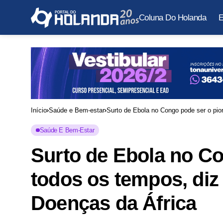
Coluna Do Holanda
E
Início
Saúde e Bem-estar
Surto de Ebola no Congo pode ser o pio
Saúde E Bem-Estar
Surto de Ebola no Co
todos os tempos, diz
Doenças da África