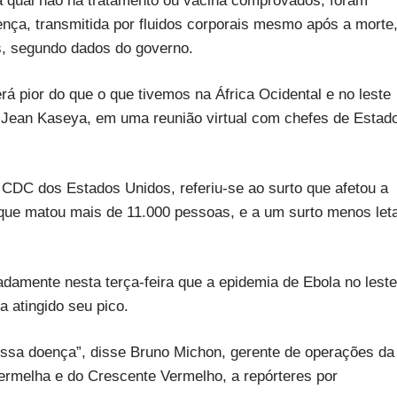
a qual não há tratamento ou vacina comprovados, foram
ença, transmitida por fluidos corporais mesmo após a morte
s, segundo dados do governo.
rá pior do que o que tivemos na África Ocidental e no leste
, Jean Kaseya, em uma reunião virtual com chefes de Estad
CDC dos Estados Unidos, referiu-se ao surto que afetou a
 que matou mais de 11.000 pessoas, e a um surto menos leta
amente nesta terça-feira que a epidemia de Ebola no leste
 atingido seu pico.
ssa doença”, disse Bruno Michon, gerente de operações da
ermelha e do Crescente Vermelho, a repórteres por