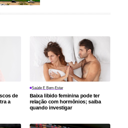
Saúde E Bem-Estar
iscos de
Baixa libido feminina pode ter
tra a
relação com hormônios; saiba
quando investigar