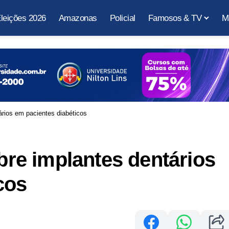
leições 2026
Amazonas
Policial
Famosos & TV
M
tários em pacientes diabéticos
obre implantes dentários
cos