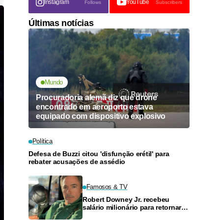
Instagram
YouTube
Follows
Subscribers
Últimas notícias
Mundo
Procuradoria alemã diz que drone
encontrado em aeroporto estava
equipado com dispositivo explosivo
Política
Defesa de Buzzi citou 'disfunção erétil' para
rebater acusações de assédio
Famosos & TV
Robert Downey Jr. recebeu
salário milionário para retornar à
Marvel