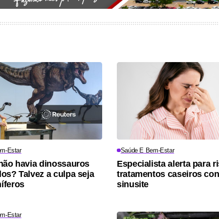
m-Estar
Saúde E Bem-Estar
não havia dinossauros
Especialista alerta para r
os? Talvez a culpa seja
tratamentos caseiros con
íferos
sinusite
m-Estar