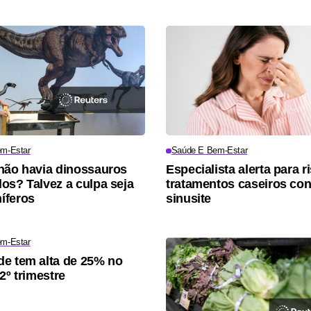
m-Estar
Saúde E Bem-Estar
não havia dinossauros
Especialista alerta para r
os? Talvez a culpa seja
tratamentos caseiros con
íferos
sinusite
m-Estar
e tem alta de 25% no
2º trimestre