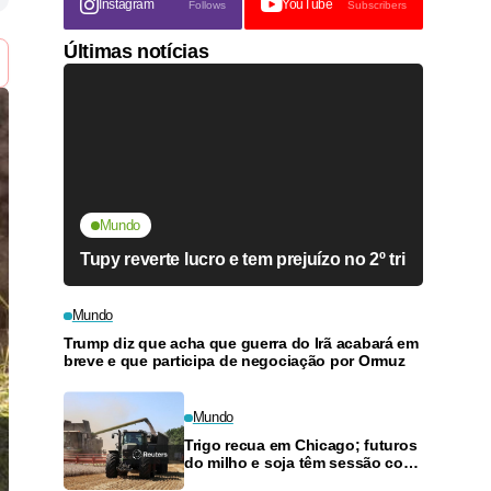
Instagram
YouTube
Follows
Subscribers
Últimas notícias
Mundo
Tupy reverte lucro e tem prejuízo no 2º tri
Mundo
Trump diz que acha que guerra do Irã acabará em
breve e que participa de negociação por Ormuz
Mundo
Trigo recua em Chicago; futuros
do milho e soja têm sessão com
volumes reduzidos