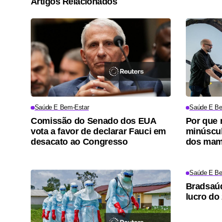
Artigos Relacionados
Saúde E Bem-Estar
Saúde E Be
Comissão do Senado dos EUA
Por que 
vota a favor de declarar Fauci em
minúscul
desacato ao Congresso
dos mam
Saúde E Be
Bradsaúd
lucro do 