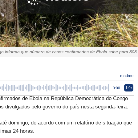
o informa que número de casos confirmados de Ebola sobe para 808
readme
1.0x
0:00
firmados de Ebola na República Democrática do Congo
s divulgados pelo governo do país nesta segunda-feira.
até domingo, de acordo com um relatório de situação que
timas 24 horas.