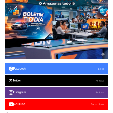
Facebook
Likes
Twitter
Follows
Instagram
Follows
YouTube
Subscribers