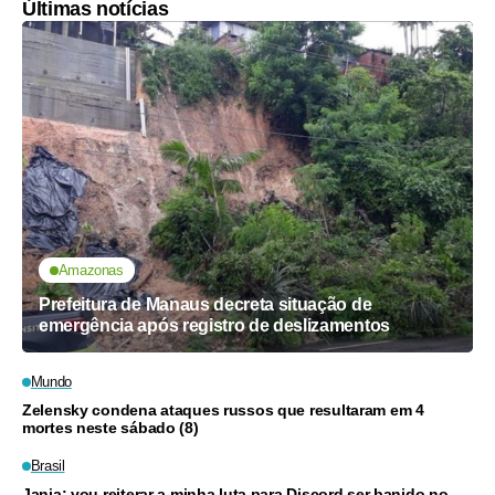
Últimas notícias
Amazonas
Prefeitura de Manaus decreta situação de
emergência após registro de deslizamentos
Mundo
Zelensky condena ataques russos que resultaram em 4
mortes neste sábado (8)
Brasil
Janja: vou reiterar a minha luta para Discord ser banido no