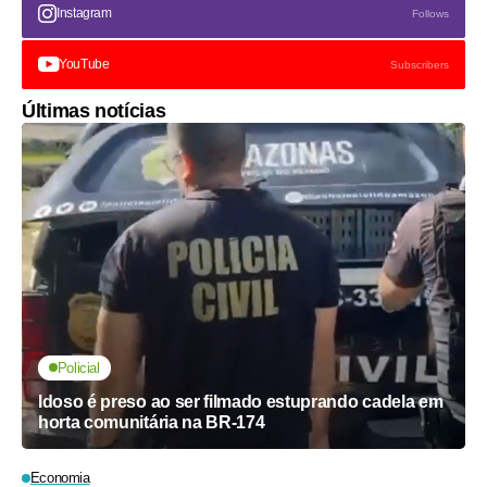
Instagram
Follows
YouTube
Subscribers
Últimas notícias
Policial
Idoso é preso ao ser filmado estuprando cadela em
horta comunitária na BR-174
Economia