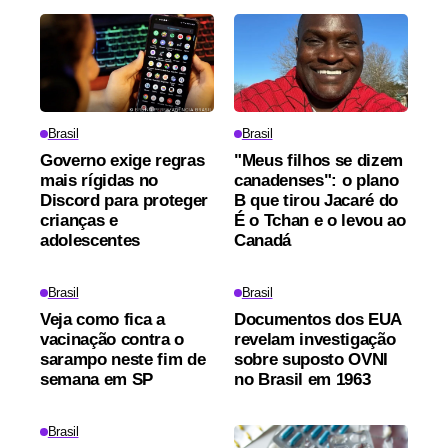
Brasil
Brasil
Governo exige regras
"Meus filhos se dizem
mais rígidas no
canadenses": o plano
Discord para proteger
B que tirou Jacaré do
crianças e
É o Tchan e o levou ao
adolescentes
Canadá
Brasil
Brasil
Veja como fica a
Documentos dos EUA
vacinação contra o
revelam investigação
sarampo neste fim de
sobre suposto OVNI
semana em SP
no Brasil em 1963
Brasil