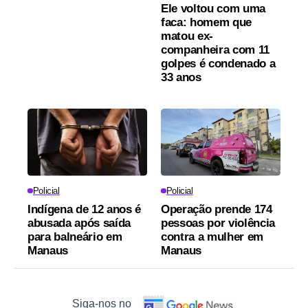
Ele voltou com uma
faca: homem que
matou ex-
companheira com 11
golpes é condenado a
33 anos
Policial
Policial
Indígena de 12 anos é
Operação prende 174
abusada após saída
pessoas por violência
para balneário em
contra a mulher em
Manaus
Manaus
Siga-nos no