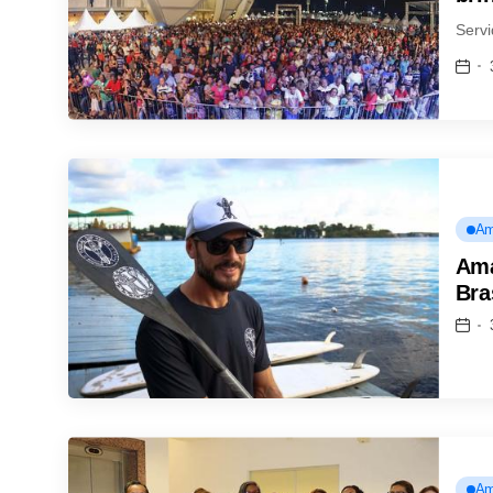
Servi
Am
Ama
Bra
Am