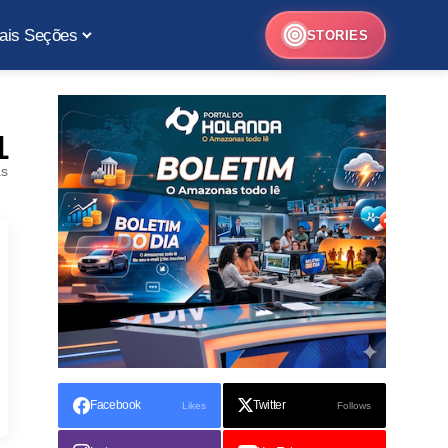
ais Seções
STORIES
1
as
Facebook
Twitter
Likes
Follows