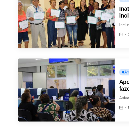
Ina
inc
Inclu
Am
Apo
faz
Anive