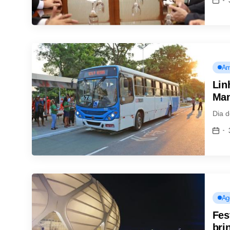
Am
Lin
Man
Dia 
Ag
Fes
bri