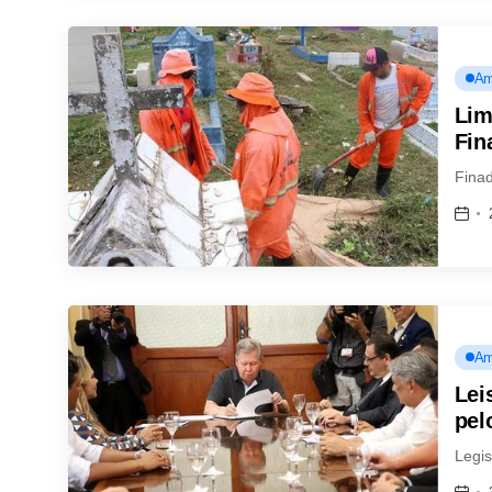
Am
Lim
Fin
Fina
Am
Lei
pel
Legis