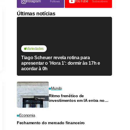
Instagram
YouTube
Follows
Subscribers
Últimas notícias
Variedades
Tiago Scheuer revela rotina para
apresentar o 'Hora 1': dormir às 17h e
acordar à 0h
Mundo
Ritmo frenético de
investimentos em IA entra no
radar de autoridades do Fed
Economia
Fechamento do mercado financeiro