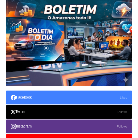
Facebook
Likes
Twitter
Follows
Instagram
Follows