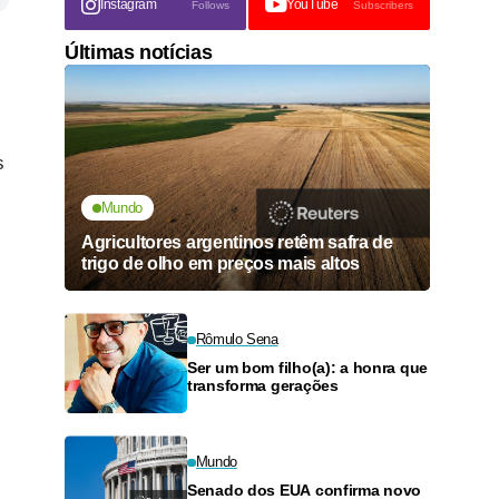
Instagram
YouTube
Follows
Subscribers
Últimas notícias
s
Mundo
Agricultores argentinos retêm safra de
trigo de olho em preços mais altos
Rômulo Sena
Ser um bom filho(a): a honra que
transforma gerações
Mundo
Senado dos EUA confirma novo