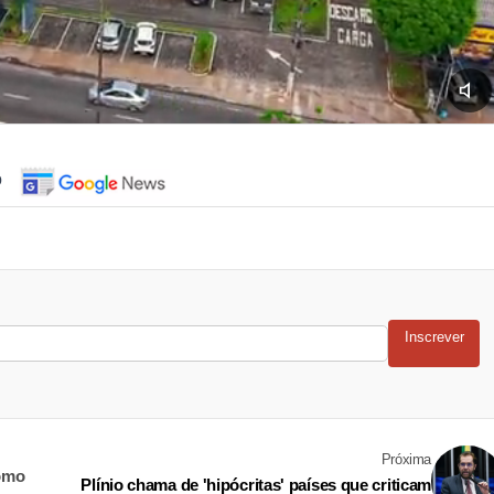
o
Inscrever
Próxima
como
Plínio chama de 'hipócritas' países que criticam