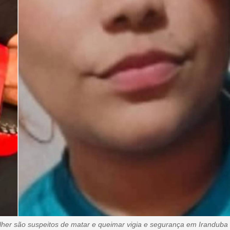
ulher são suspeitos de matar e queimar vigia e segurança em Iranduba