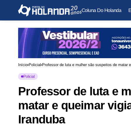
Coluna Do Holanda
E
Início
Policial
Professor de luta e mulher são suspeitos de matar 
Policial
Professor de luta e 
matar e queimar vigi
Iranduba